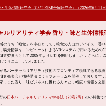
と生体情報研究会（CS/TI/SBR合同研究会）（2026年6月1
ャルリアリティ学会 香り・味と生体情報
感のうち「嗅覚」を中心として，嗅覚の入出力デバイス，香り
，嗅覚情報をコンピュータによるVRシステムで用いるための
研究委員会として2008年より活動を開始しました．さらに，2
してリニューアルしました．
がるバーチャルリアリティ技術のフロンティア領域である嗅覚
研究発表会と招待講演によるフォーラムを開催しております．
家，また香り・味ビジネスに携わる方々と，幅広く情報を交換
発行の
日本バーチャルリアリティ学会誌（28巻2号）
の小特集で
ら。