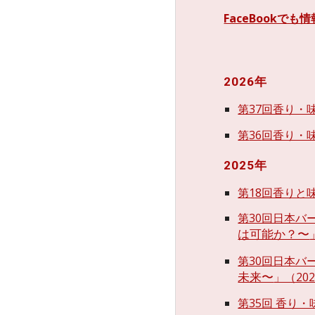
FaceBookで
202
6
年
第37回香り・味
第
36
回香り・味
2025年
第18回香りと
第30回日本バ
は可能か？〜
第30回日本バ
」（202
未来〜
第35回 香り・