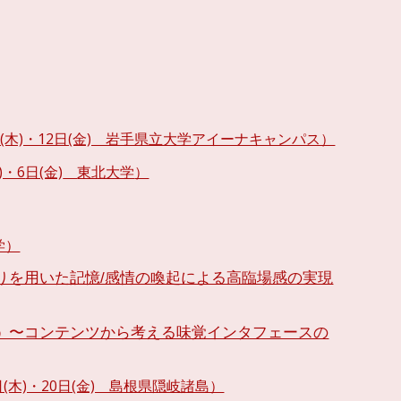
1日(木)・12日(金) 岩手県立大学アイーナキャンパス）
)・6
日(金)
東北大学
）
学）
りを用いた記憶/感情の喚起による高臨場感の実現
う 〜コンテンツから考える味覚インタフェースの
日(木)・20日(金) 島根県隠岐諸島）